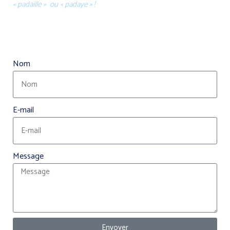
« padaille » ou « padaye » !
Nom
E-mail
Message
Envoyer