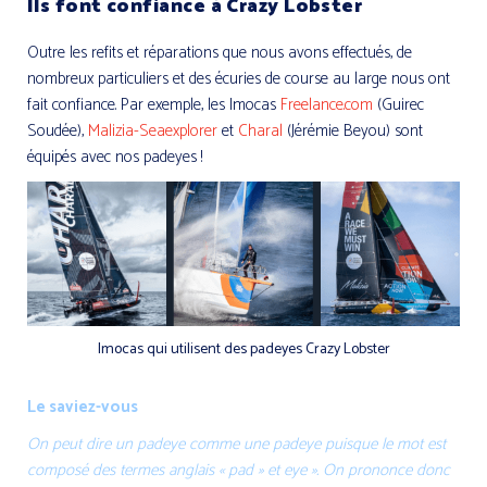
Ils font confiance à Crazy Lobster
Outre les refits et réparations que nous avons effectués, de
nombreux particuliers et des écuries de course au large nous ont
fait confiance. Par exemple, les Imocas
Freelance.com
(Guirec
Soudée),
Malizia-Seaexplorer
et
Charal
(Jérémie Beyou) sont
équipés avec nos padeyes !
Imocas qui utilisent des padeyes Crazy Lobster
Le saviez-vous
On peut dire un padeye comme une padeye puisque le mot est
composé des termes anglais « pad » et eye ». On prononce donc