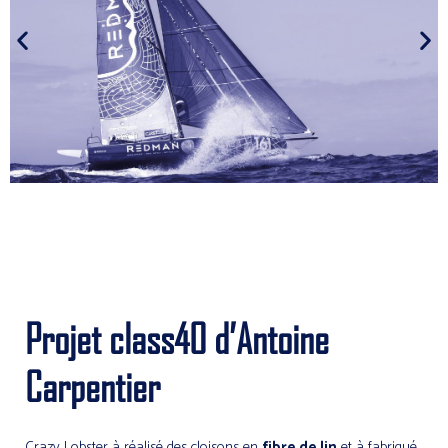
Projet class40 d’Antoine
Carpentier
Crazy Lobster à réalisé des cloisons en
fibre de lin
et à fabriqué