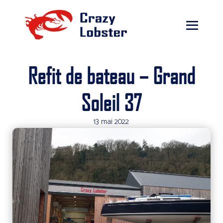
Aller
au
contenu
basculer
le
menu
Refit de bateau – Grand
Soleil 37
13 mai 2022